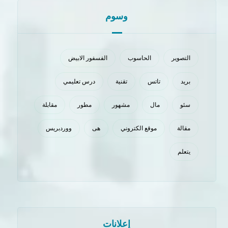
وسوم
التصوير
الحاسوب
الفسفور الابيض
بريد
تاتس
تقنية
درس تعليمي
سئو
مال
مشهور
مطور
مقابلة
مقالة
موقع الكتروني
هی
ووردبريس
يتعلم
إعلانات