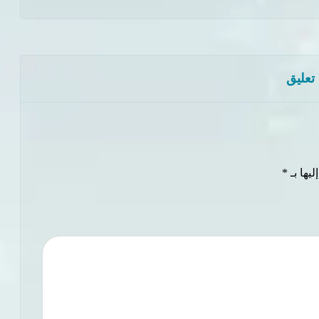
 تعليق
يها بـ
*