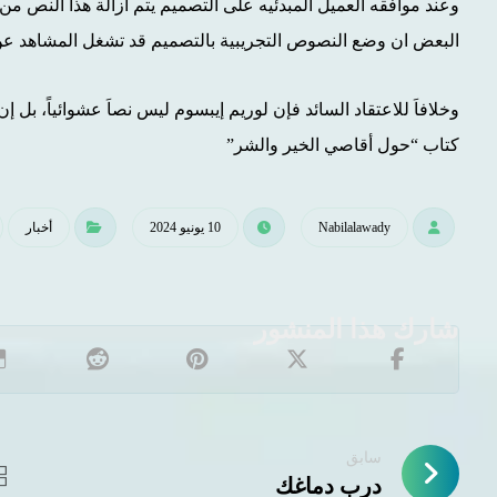
وعند موافقه العميل المبدئيه على التصميم يتم ازالة هذا النص م
البعض ان وضع النصوص التجريبية بالتصميم قد تشغل المشاهد عن 
وخلافاَ للاعتقاد السائد فإن لوريم إيبسوم ليس نصاَ عشوائياً، بل إ
كتاب “حول أقاصي الخير والشر”
Nabilalawady
10 يونيو 2024
أخبار
سابق
درب دماغك